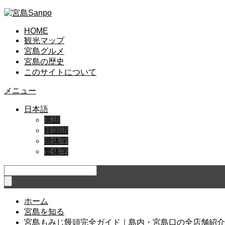
HOME
観光マップ
宮島グルメ
宮島の歴史
このサイトについて
メニュー
日本語
英語
韓国語
簡体字
繁体字
ホーム
宮島を知る
宮島もみじ饅頭完全ガイド｜島内・宮島口の全店舗紹介