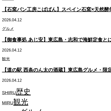
【石窯パン工房こばぱん】スペイン石窯×天然酵
2026.04.12
グルメ
【御食事処 あじ安】東広島・志和で海鮮定食と
2026.04.12
観光
【道の駅 西条のん太の酒蔵】東広島グルメ・限
2026.04.12
歴史
SHIRU
観光
MIRU