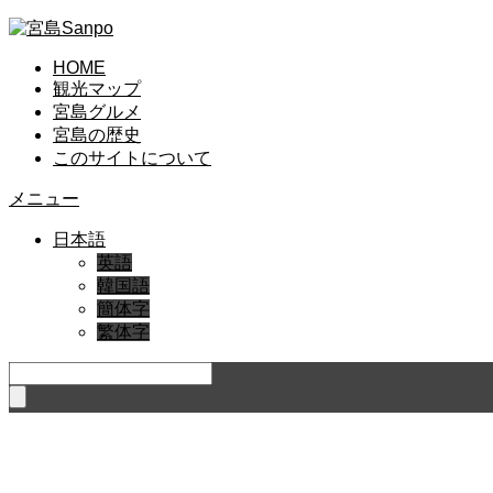
HOME
観光マップ
宮島グルメ
宮島の歴史
このサイトについて
メニュー
日本語
英語
韓国語
簡体字
繁体字
キ
ャ
ッ
チ
フ
レ
ー
ズ