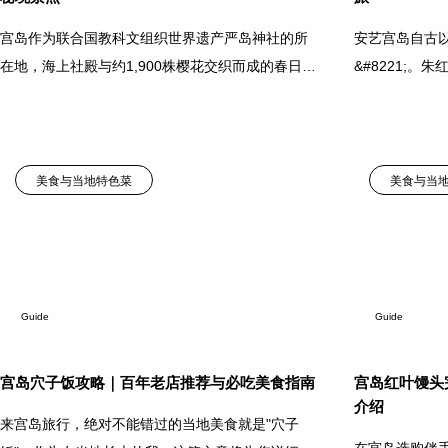
宫岛作为联合国教科文组织世界遗产严岛神社的所
安艺宫岛自古以
在地，海上社殿与约1,900株樱花交织而成的春日景
&#8221;
色独一无二、魅力非凡。我住在广岛，每月前往宫
能够持续吸引人
岛1-2次，将为您详细介绍从经典到小众的赏樱地
代权贵、信众
点、2025年最
之中
美食与当地特色菜
美食与当
Guide
Guide
宫岛穴子饭攻略｜百年老店推荐与必吃美食指南
宫岛红叶馒头
介绍
来宫岛旅行，绝对不能错过的当地美食就是"穴子