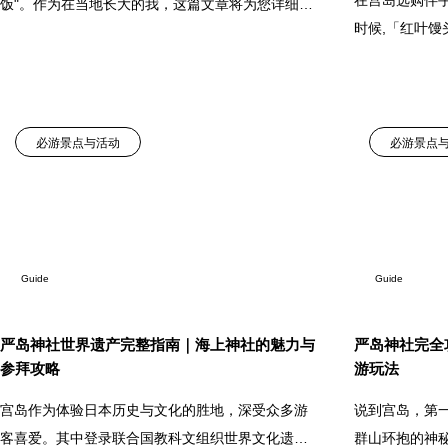
在宫岛选购伴手
饭"。作为在当地长大的我，这篇文章将为您详细介
时候,「红叶
绍名店的特色差异、历史背景、最佳品尝季节，以
宫岛的代表性
及避开人潮的实用技巧。无论是带孩子的家庭出
老字号到新兴
游，还是想悠闲品尝外带美
为您详细介绍
必游景点与活动
必游景点
Guide
Guide
严岛神社世界遗产完整指南｜海上神社的魅力与
严岛神社完全
参拜攻略
游玩法
宫岛作为体验日本历史与文化的胜地，深受众多游
说到宫岛，第一
客喜爱。其中登录联合国教科文组织世界文化遗产
群山环抱的神