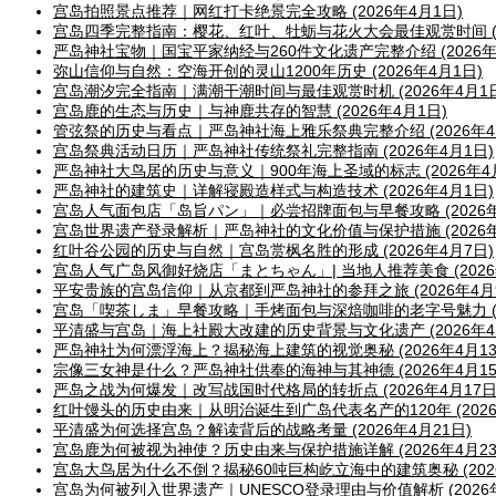
宫岛拍照景点推荐｜网红打卡绝景完全攻略 (2026年4月1日)
宫岛四季完整指南：樱花、红叶、牡蛎与花火大会最佳观赏时间 (20
严岛神社宝物｜国宝平家纳经与260件文化遗产完整介绍 (2026年
弥山信仰与自然：空海开创的灵山1200年历史 (2026年4月1日)
宫岛潮汐完全指南｜满潮干潮时间与最佳观赏时机 (2026年4月1日
宫岛鹿的生态与历史｜与神鹿共存的智慧 (2026年4月1日)
管弦祭的历史与看点｜严岛神社海上雅乐祭典完整介绍 (2026年4
宫岛祭典活动日历｜严岛神社传统祭礼完整指南 (2026年4月1日)
严岛神社大鸟居的历史与意义｜900年海上圣域的标志 (2026年4
严岛神社的建筑史｜详解寝殿造样式与构造技术 (2026年4月1日)
宫岛人气面包店「岛旨パン」｜必尝招牌面包与早餐攻略 (2026年
宫岛世界遗产登录解析｜严岛神社的文化价值与保护措施 (2026年
红叶谷公园的历史与自然｜宫岛赏枫名胜的形成 (2026年4月7日)
宫岛人气广岛风御好烧店「まとちゃん」| 当地人推荐美食 (2026
平安贵族的宫岛信仰｜从京都到严岛神社的参拜之旅 (2026年4月
宫岛「喫茶しま」早餐攻略｜手烤面包与深焙咖啡的老字号魅力 (20
平清盛与宫岛｜海上社殿大改建的历史背景与文化遗产 (2026年4月
严岛神社为何漂浮海上？揭秘海上建筑的视觉奥秘 (2026年4月13
宗像三女神是什么？严岛神社供奉的海神与其神德 (2026年4月15
严岛之战为何爆发｜改写战国时代格局的转折点 (2026年4月17日
红叶馒头的历史由来｜从明治诞生到广岛代表名产的120年 (2026
平清盛为何选择宫岛？解读背后的战略考量 (2026年4月21日)
宫岛鹿为何被视为神使？历史由来与保护措施详解 (2026年4月23
宫岛大鸟居为什么不倒？揭秘60吨巨构屹立海中的建筑奥秘 (2026
宫岛为何被列入世界遗产｜UNESCO登录理由与价值解析 (2026年