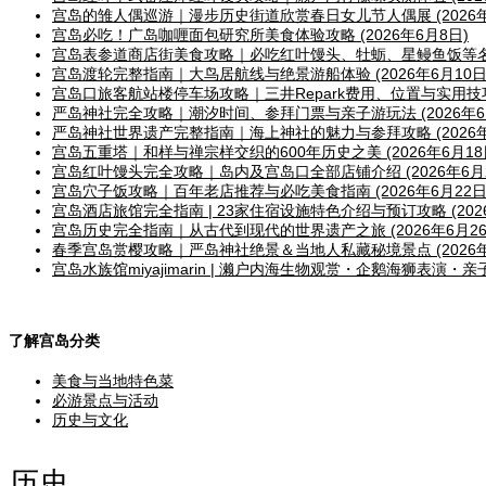
宫岛的雏人偶巡游｜漫步历史街道欣赏春日女儿节人偶展 (2026年
宫岛必吃！广岛咖喱面包研究所美食体验攻略 (2026年6月8日)
宫岛表参道商店街美食攻略｜必吃红叶馒头、牡蛎、星鳗鱼饭等名物推
宫岛渡轮完整指南｜大鸟居航线与绝景游船体验 (2026年6月10日
宫岛口旅客航站楼停车场攻略｜三井Repark费用、位置与实用技巧 (
严岛神社完全攻略｜潮汐时间、参拜门票与亲子游玩法 (2026年6月
严岛神社世界遗产完整指南｜海上神社的魅力与参拜攻略 (2026年
宫岛五重塔｜和样与禅宗样交织的600年历史之美 (2026年6月18
宫岛红叶馒头完全攻略｜岛内及宫岛口全部店铺介绍 (2026年6月2
宫岛穴子饭攻略｜百年老店推荐与必吃美食指南 (2026年6月22日
宫岛酒店旅馆完全指南 | 23家住宿设施特色介绍与预订攻略 (2026
宫岛历史完全指南｜从古代到现代的世界遗产之旅 (2026年6月26
春季宫岛赏樱攻略｜严岛神社绝景＆当地人私藏秘境景点 (2026年
宫岛水族馆miyajimarin | 濑户内海生物观赏・企鹅海狮表演・亲子体
了解宫岛分类
美食与当地特色菜
必游景点与活动
历史与文化
历史