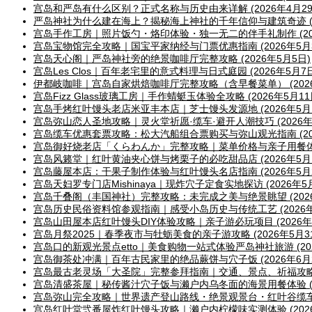
宫岛和严岛有什么区别？正式名称与历史由来详解 (2026年4月29
严岛神社为什么建在海上？揭秘海上神社的千年信仰与建筑奇迹 (20
宫岛手作工房｜照片饭勺・烙印体验・独一无二的伴手礼制作 (202
宫岛宝物馆完全攻略｜国宝平家纳经与门票优惠指南 (2026年5月
宫岛天心阁｜严岛神社旁的绝景咖啡厅完整攻略 (2026年5月5日)
宫岛Les Clos｜百年老宅里的意式料理与日式庭园 (2026年5月7
伊都岐咖啡｜宫岛自家烘焙咖啡厅完整攻略（含早餐菜单） (2026
宫岛Fizz Glass玻璃工房｜手作蜻蜓玉体验全攻略 (2026年5月11
宫岛手烤红叶馒头老店米亚丰本店｜芝士馒头发源地 (2026年5月1
宫岛弥山恋人圣地攻略｜灵火堂祈愿·缆车·避开人潮技巧 (2026年5
宫岛缆车优惠套票攻略：松大汽船组合票购买与弥山观光指南 (202
宫岛御好烧老店「くらわんか」完整攻略｜菜单价格与亲子用餐体验 (
宫岛风籁堂｜红叶黄油夹心饼与烤栗子的必吃甜品店 (2026年5月1
宫岛藤屋本店：干果子制作体验与红叶馒头名店指南 (2026年5月2
宫岛天妇罗专门店Mishinaya｜现炸穴子定食实地探访 (2026年5月
宫岛千叠阁（丰国神社）完整攻略：未完成之美与绝景眺望 (2026
宫岛历史民俗资料馆参观指南｜感受小岛历史与传统工艺 (2026年
宫岛山田屋本店红叶馒头DIY体验攻略｜亲子游必玩项目 (2026年5
宫岛月祭2025｜春季夜市与牡蛎美食的亲子游攻略 (2026年5月3
宫岛口的新观光景点etto｜美食购物一站式体验严岛神社旅游 (202
宫岛御茶处冲满｜百年古民家里的绝品蕨饼与穴子饭 (2026年6月
宫岛最古老灵场「大圣院」完整参拜指南｜交通、景点、祈福攻略 (2
宫岛清盛茶屋｜秘传酱汁穴子饭与濑户内乌冬面的海景用餐体验 (20
宫岛弥山完全攻略｜世界遗产登山路线・绝景观景台・红叶谷缆车全指
宫岛红叶堂弐番屋炸红叶馒头攻略｜濑户内柠檬味实测体验 (2026