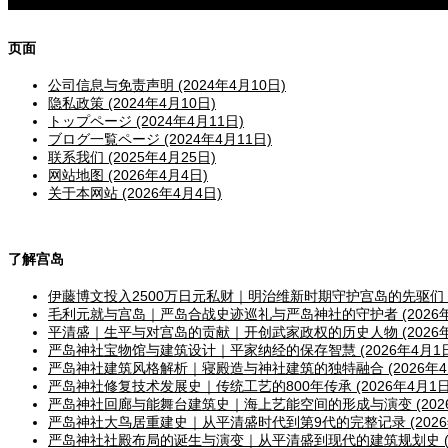
页面
公司信息与免责声明 (2024年4月10日)
隐私政策 (2024年4月10日)
トップページ (2024年4月11日)
ブログ一覧ページ (2024年4月11日)
联系我们 (2025年4月25日)
网站地图 (2026年4月4日)
关于本网站 (2026年4月4日)
了解宫岛
伊藤博文投入2500万日元私财｜明治维新时期守护宫岛的先驱们 (2
毛利元就与宫岛｜严岛合战史迹巡礼与严岛神社的守护者 (2026年
平清盛｜生平与对宫岛的贡献｜开创武家政权的历史人物 (2026年
严岛神社宝物馆与建筑设计｜平家纳经的保存智慧 (2026年4月1日
严岛神社建筑风格解析｜寝殿造与神社建筑的独特融合 (2026年4
严岛神社修复技术发展史｜传统工艺的800年传承 (2026年4月1日
严岛神社回廊与能舞台建筑史｜海上艺能空间的形成与演变 (2026
严岛神社大鸟居重建史｜从平清盛时代到第9代的完整记录 (2026
严岛神社社殿布局的诞生与演变｜从平清盛到现代的建筑规划史 (20