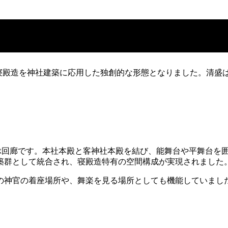
は寝殿造を神社建築に応用した独創的な形態となりました。清
及ぶ回廊です。本社本殿と客神社本殿を結び、能舞台や平舞台を
築群として統合され、寝殿造特有の空間構成が実現されました
の神官の着座場所や、舞楽を見る場所としても機能していまし