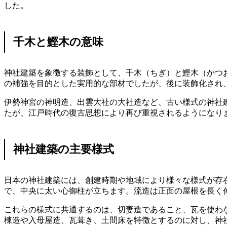
した。
千木と鰹木の意味
神社建築を象徴する装飾として、千木（ちぎ）と鰹木（かつ
の補強を目的とした実用的な部材でしたが、後に装飾化され
伊勢神宮の神明造、出雲大社の大社造など、古い様式の神社
たが、江戸時代の復古思想により再び重視されるようになり
神社建築の主要様式
日本の神社建築には、創建時期や地域により様々な様式が存
で、中央に太い心御柱が立ちます。流造は正面の屋根を長く
これらの様式に共通するのは、切妻造であること、瓦を使わ
棟造や入母屋造、瓦葺き、土間床を特徴とするのに対し、神