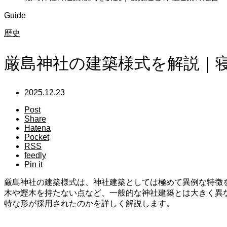
Guide
歴史
厳島神社の建築様式を解説｜
2025.12.23
Post
Share
Hatena
Pocket
RSS
feedly
Pin it
厳島神社の建築様式は、神社建築としては極めて異例な特徴
木や鰹木を持たない点など、一般的な神社建築とは大きく異
特な形が採用されたのかを詳しく解説します。