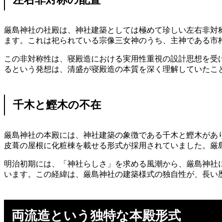
厳島神社の社殿は、神社建築としては極めて珍しい左右非対
ます。これは祀られている宗像三女神のうち、主神である市
この非対称性は、寝殿造における実用性重視の設計思想を受
るという発想は、清盛が寝殿造の本質を深く理解していたこ
千木と鰹木の不在
厳島神社の本殿には、神社建築の象徴である千木と鰹木があ
皮葺の屋根に化粧棟を載せる形式が採用されていました。厳
明治初期には、「神社らしさ」を求める風潮から、厳島神社
います。この経緯は、厳島神社の建築様式の独自性が、長い
両流造という独特な本殿形式