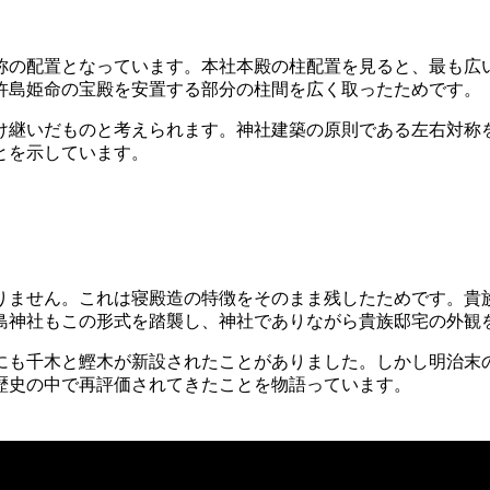
称の配置となっています。本社本殿の柱配置を見ると、最も広
杵島姫命の宝殿を安置する部分の柱間を広く取ったためです。
け継いだものと考えられます。神社建築の原則である左右対称
とを示しています。
りません。これは寝殿造の特徴をそのまま残したためです。貴
島神社もこの形式を踏襲し、神社でありながら貴族邸宅の外観
にも千木と鰹木が新設されたことがありました。しかし明治末
歴史の中で再評価されてきたことを物語っています。