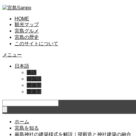
HOME
観光マップ
宮島グルメ
宮島の歴史
このサイトについて
メニュー
日本語
英語
韓国語
簡体字
繁体字
ホーム
宮島を知る
厳島神社の建築様式を解説｜寝殿造と神社建築の融合