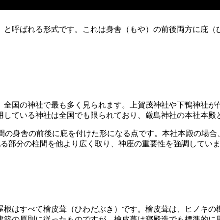
）と呼ばれる形式です。これは身舎（もや）の前後両方に庇（
、全国の神社で最も多く見られます。上賀茂神社や下鴨神社が
用している神社は全国でも限られており、厳島神社の本社本殿
間の身舎の前後に庇を付けた形になる点です。本社本殿の場合
祀る部分の柱間を他より広く取り、神座の重要性を強調してい
屋根はすべて檜皮葺（ひわだぶき）です。檜皮葺は、ヒノキの
建築の原則に従ったものですが、檜皮葺は寝殿造でも標準的に