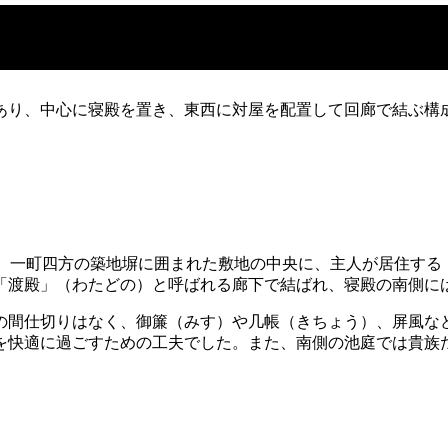
あり、中心に寝殿を置き、東西に対屋を配置して回廊で結ぶ構
す。一町四方の築地塀に囲まれた敷地の中央に、主人が居住する
「渡殿」（わたどの）と呼ばれる廊下で結ばれ、寝殿の南側に
の間仕切りはなく、御簾（みす）や几帳（きちょう）、屏風な
を快適に過ごすための工夫でした。また、南側の池庭では貴族