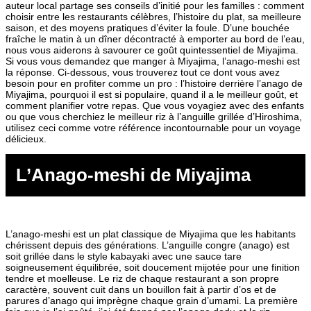
auteur local partage ses conseils d’initié pour les familles : comment
choisir entre les restaurants célèbres, l’histoire du plat, sa meilleure
saison, et des moyens pratiques d’éviter la foule. D’une bouchée
fraîche le matin à un dîner décontracté à emporter au bord de l’eau,
nous vous aiderons à savourer ce goût quintessentiel de Miyajima.
Si vous vous demandez que manger à Miyajima, l’anago-meshi est
la réponse. Ci-dessous, vous trouverez tout ce dont vous avez
besoin pour en profiter comme un pro : l’histoire derrière l’anago de
Miyajima, pourquoi il est si populaire, quand il a le meilleur goût, et
comment planifier votre repas. Que vous voyagiez avec des enfants
ou que vous cherchiez le meilleur riz à l’anguille grillée d’Hiroshima,
utilisez ceci comme votre référence incontournable pour un voyage
délicieux.
L’Anago-meshi de Miyajima
L’anago-meshi est un plat classique de Miyajima que les habitants
chérissent depuis des générations. L’anguille congre (anago) est
soit grillée dans le style kabayaki avec une sauce tare
soigneusement équilibrée, soit doucement mijotée pour une finition
tendre et moelleuse. Le riz de chaque restaurant a son propre
caractère, souvent cuit dans un bouillon fait à partir d’os et de
parures d’anago qui imprègne chaque grain d’umami. La première