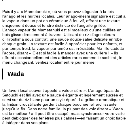
Puis il y a « Mametanuki », où vous pouvez déguster à la fois
l’anago et les huîtres locales. Leur anago-meshi signature est cuit à
la vapeur dans un pot en céramique à feu vif, offrant une texture
uniquement douce et tendre distincte de l’anguille grillée.
L’anago vapeur de Mametanuki est si moelleux qu’une cuillère en
bois glisse directement à travers. Utilisant du riz d’agriculteurs
d’Hiroshima sous contrat, une sauce douce-salée délicate enrobe
chaque grain. La texture est facile à apprécier pour les enfants, et
par temps froid, la vapeur parfumée est irrésistible. Ma fille cadette
l’adore, disant « C’est si facile à manger avec une cuillère ! » Ils
offrent occasionnellement des articles rares comme le sashimi ; le
menu changeant, vérifiez localement le jour même.
Wada
Un favori local souvent appelé « valeur sûre ». L’anago épais de
Setouchi est fini avec une sauce élégante et légèrement sucrée et
servi sur du riz blanc pour un style épuré. La grillade aromatique et
la finition croustillante gardent chaque bouchée rafraîchissante
jusqu’à la fin. Dans notre famille, la plupart des voix disent « Wada
est le meilleur ! » Il peut être occupé, mais synchroniser votre visite
peut débloquer des fenêtres plus calmes—en faisant un choix fiable
à intégrer dans vos plans.