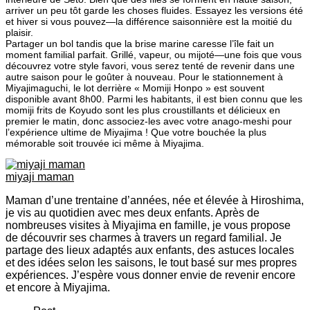
arriver un peu tôt garde les choses fluides. Essayez les versions été
et hiver si vous pouvez—la différence saisonnière est la moitié du
plaisir.
Partager un bol tandis que la brise marine caresse l’île fait un
moment familial parfait. Grillé, vapeur, ou mijoté—une fois que vous
découvrez votre style favori, vous serez tenté de revenir dans une
autre saison pour le goûter à nouveau. Pour le stationnement à
Miyajimaguchi, le lot derrière « Momiji Honpo » est souvent
disponible avant 8h00. Parmi les habitants, il est bien connu que les
momiji frits de Koyudo sont les plus croustillants et délicieux en
premier le matin, donc associez-les avec votre anago-meshi pour
l’expérience ultime de Miyajima ! Que votre bouchée la plus
mémorable soit trouvée ici même à Miyajima.
miyaji maman
Maman d’une trentaine d’années, née et élevée à Hiroshima,
je vis au quotidien avec mes deux enfants. Après de
nombreuses visites à Miyajima en famille, je vous propose
de découvrir ses charmes à travers un regard familial. Je
partage des lieux adaptés aux enfants, des astuces locales
et des idées selon les saisons, le tout basé sur mes propres
expériences. J’espère vous donner envie de revenir encore
et encore à Miyajima.