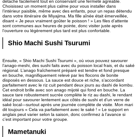
détache facilement tout en conservant une fermeté agréable.
Choisissez un moment plus calme pour vous installer dans
l’intérieur paisible, même avec des enfants, pour un repas détendu
dans votre itinéraire de Miyajima. Ma fille aînée était émerveillée,
disant « Je peux vraiment goûter le poisson ! » Les files d’attente
sont communes aux heures de pointe, donc visiter juste après
l’ouverture ou légèrement plus tard est plus confortable.
Shio Machi Sushi Tsurumi
Ensuite, « Shio Machi Sushi Tsurumi », où vous pouvez savourer
l’anago-meshi, des sushi faits avec du poisson local frais, et du saké
régional. L’anago fraîchement préparé est tendre et fond presque
en bouche, magnifiquement relevé par les flocons de bonite
disposés en dessous. La sauce est douce et riche, s’accordant
parfaitement avec le riz cuit pendant deux jours au dashi de kombu.
Cet endroit brille avec son anago mijoté qui fond en bouche. La
sauce tare robustement sucrée complète le riz au dashi, le rendant
idéal pour savourer lentement aux côtés de sushi et d’un verre de
saké local—surtout après une journée complète de visite. Mon mari
dit toujours « Cela va parfaitement avec le saké ! » Le support en
anglais peut varier selon la saison, donc confirmez à l’avance si
c’est important pour votre groupe.
Mametanuki