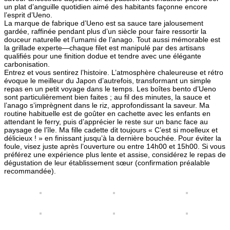
un plat d’anguille quotidien aimé des habitants façonne encore
l’esprit d’Ueno.
La marque de fabrique d’Ueno est sa sauce tare jalousement
gardée, raffinée pendant plus d’un siècle pour faire ressortir la
douceur naturelle et l’umami de l’anago. Tout aussi mémorable est
la grillade experte—chaque filet est manipulé par des artisans
qualifiés pour une finition dodue et tendre avec une élégante
carbonisation.
Entrez et vous sentirez l’histoire. L’atmosphère chaleureuse et rétro
évoque le meilleur du Japon d’autrefois, transformant un simple
repas en un petit voyage dans le temps. Les boîtes bento d’Ueno
sont particulièrement bien faites ; au fil des minutes, la sauce et
l’anago s’imprègnent dans le riz, approfondissant la saveur. Ma
routine habituelle est de goûter en cachette avec les enfants en
attendant le ferry, puis d’apprécier le reste sur un banc face au
paysage de l’île. Ma fille cadette dit toujours « C’est si moelleux et
délicieux ! » en finissant jusqu’à la dernière bouchée. Pour éviter la
foule, visez juste après l’ouverture ou entre 14h00 et 15h00. Si vous
préférez une expérience plus lente et assise, considérez le repas de
dégustation de leur établissement sœur (confirmation préalable
recommandée).