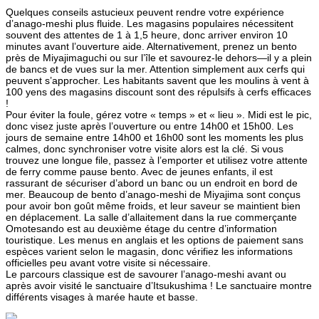
Quelques conseils astucieux peuvent rendre votre expérience
d’anago-meshi plus fluide. Les magasins populaires nécessitent
souvent des attentes de 1 à 1,5 heure, donc arriver environ 10
minutes avant l’ouverture aide. Alternativement, prenez un bento
près de Miyajimaguchi ou sur l’île et savourez-le dehors—il y a plein
de bancs et de vues sur la mer. Attention simplement aux cerfs qui
peuvent s’approcher. Les habitants savent que les moulins à vent à
100 yens des magasins discount sont des répulsifs à cerfs efficaces
!
Pour éviter la foule, gérez votre « temps » et « lieu ». Midi est le pic,
donc visez juste après l’ouverture ou entre 14h00 et 15h00. Les
jours de semaine entre 14h00 et 16h00 sont les moments les plus
calmes, donc synchroniser votre visite alors est la clé. Si vous
trouvez une longue file, passez à l’emporter et utilisez votre attente
de ferry comme pause bento. Avec de jeunes enfants, il est
rassurant de sécuriser d’abord un banc ou un endroit en bord de
mer. Beaucoup de bento d’anago-meshi de Miyajima sont conçus
pour avoir bon goût même froids, et leur saveur se maintient bien
en déplacement. La salle d’allaitement dans la rue commerçante
Omotesando est au deuxième étage du centre d’information
touristique. Les menus en anglais et les options de paiement sans
espèces varient selon le magasin, donc vérifiez les informations
officielles peu avant votre visite si nécessaire.
Le parcours classique est de savourer l’anago-meshi avant ou
après avoir visité le sanctuaire d’Itsukushima ! Le sanctuaire montre
différents visages à marée haute et basse.