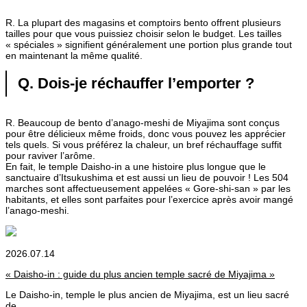
R. La plupart des magasins et comptoirs bento offrent plusieurs
tailles pour que vous puissiez choisir selon le budget. Les tailles
« spéciales » signifient généralement une portion plus grande tout
en maintenant la même qualité.
Q. Dois-je réchauffer l’emporter ?
R. Beaucoup de bento d’anago-meshi de Miyajima sont conçus
pour être délicieux même froids, donc vous pouvez les apprécier
tels quels. Si vous préférez la chaleur, un bref réchauffage suffit
pour raviver l’arôme.
En fait, le temple Daisho-in a une histoire plus longue que le
sanctuaire d’Itsukushima et est aussi un lieu de pouvoir ! Les 504
marches sont affectueusement appelées « Gore-shi-san » par les
habitants, et elles sont parfaites pour l’exercice après avoir mangé
l’anago-meshi.
2026.07.14
« Daisho-in : guide du plus ancien temple sacré de Miyajima »
Le Daisho-in, temple le plus ancien de Miyajima, est un lieu sacré
de...