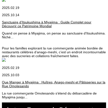
2025.02.19
2025.10.14
Sanctuaire d’Itsukushima à Miyajima : Guide Complet pour
Découvrir ce Patrimoine Mondial
Quand on pense à Miyajima, on pense au sanctuaire d'Itsukushima.
Niché...
Pour les familles explorant la rue commerçante animée bordée de
restaurants célèbres d’anago-meshi, c’est un endroit incontournable
avec des sucreries et collations fraîchement faites.
2025.02.19
2025.10.03
Que Manger à Miyajima : Huîtres, Anago-meshi et Pâtisseries sur la
Rue Omotesando
La rue commerçante Omotesando s'étend du débarcadère de
Miyajima jusqu...