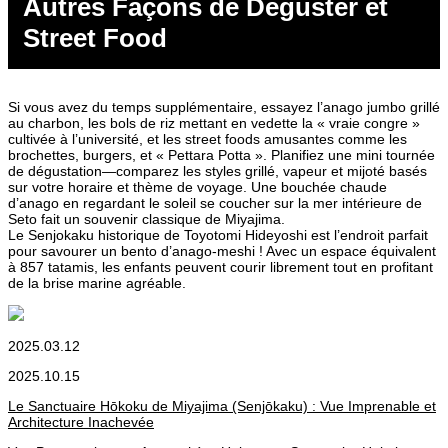
Autres Façons de Déguster et
Street Food
Si vous avez du temps supplémentaire, essayez l’anago jumbo grillé
au charbon, les bols de riz mettant en vedette la « vraie congre »
cultivée à l’université, et les street foods amusantes comme les
brochettes, burgers, et « Pettara Potta ». Planifiez une mini tournée
de dégustation—comparez les styles grillé, vapeur et mijoté basés
sur votre horaire et thème de voyage. Une bouchée chaude
d’anago en regardant le soleil se coucher sur la mer intérieure de
Seto fait un souvenir classique de Miyajima.
Le Senjokaku historique de Toyotomi Hideyoshi est l’endroit parfait
pour savourer un bento d’anago-meshi ! Avec un espace équivalent
à 857 tatamis, les enfants peuvent courir librement tout en profitant
de la brise marine agréable.
2025.03.12
2025.10.15
Le Sanctuaire Hōkoku de Miyajima (Senjōkaku) : Vue Imprenable et
Architecture Inachevée