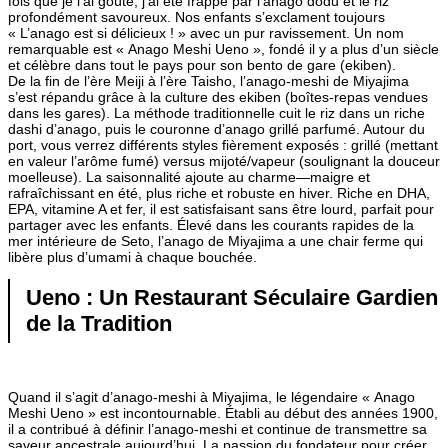
fois que je l’ai goûté, j’ai été frappé par l’anago dodu et le riz
profondément savoureux. Nos enfants s’exclament toujours
« L’anago est si délicieux ! » avec un pur ravissement. Un nom
remarquable est « Anago Meshi Ueno », fondé il y a plus d’un siècle
et célèbre dans tout le pays pour son bento de gare (ekiben).
De la fin de l’ère Meiji à l’ère Taisho, l’anago-meshi de Miyajima
s’est répandu grâce à la culture des ekiben (boîtes-repas vendues
dans les gares). La méthode traditionnelle cuit le riz dans un riche
dashi d’anago, puis le couronne d’anago grillé parfumé. Autour du
port, vous verrez différents styles fièrement exposés : grillé (mettant
en valeur l’arôme fumé) versus mijoté/vapeur (soulignant la douceur
moelleuse). La saisonnalité ajoute au charme—maigre et
rafraîchissant en été, plus riche et robuste en hiver. Riche en DHA,
EPA, vitamine A et fer, il est satisfaisant sans être lourd, parfait pour
partager avec les enfants. Élevé dans les courants rapides de la
mer intérieure de Seto, l’anago de Miyajima a une chair ferme qui
libère plus d’umami à chaque bouchée.
Ueno : Un Restaurant Séculaire Gardien
de la Tradition
Quand il s’agit d’anago-meshi à Miyajima, le légendaire « Anago
Meshi Ueno » est incontournable. Établi au début des années 1900,
il a contribué à définir l’anago-meshi et continue de transmettre sa
saveur ancestrale aujourd’hui. La passion du fondateur pour créer