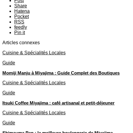
Post
Share
Hatena
Pocket
RSS
feedly
Pin it
Articles connexes
Cuisine & Spécialités Locales
Guide
Momiji Manju à Miyajima : Guide Complet des Boutiques
Cuisine & Spécialités Locales
Guide
Itsuki Coffee Miyajima : café artisanal et petit-déjeuner
Cuisine & Spécialités Locales
Guide
Shimauma Pan : la meilleure boulangerie de Miyajima