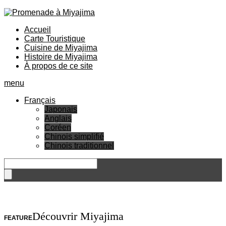
Accueil
Carte Touristique
Cuisine de Miyajima
Histoire de Miyajima
À propos de ce site
menu
Français
Japonais
Anglais
Coréen
Chinois simplifié
Chinois traditionnel
À
V
o
i
r
e
t
À
F
a
i
r
e
Découvrir Miyajima
FEATURE