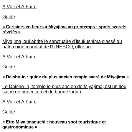
À Voir et À Faire
Guide
« Cerisiers en fleurs à Miyajima au printemps : spots secrets
révélés »
Miyajima, qui abrite le sanctuaire d'Itsukushima classé au
patrimoine mondial de l'UNESCO, offre un
À Voir et À Faire
Guide
« Daisho-in : guide du plus ancien temple sacré de Miyajima »
Le Daisho-in, temple le plus ancien de Miyajima, est un lieu
sacré de protection et de bonne fortun
À Voir et À Faire
Guide
« Etto Miyajimaguchi : nouveau spot touristique et
gastronomique »