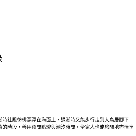
錄
潮時社殿彷彿漂浮在海面上，退潮時又能步行走到大鳥居腳下
擠的時段，善用夜間點燈與潮汐時間，全家人也能悠閒地盡情享