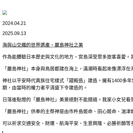
2024.04.21
2025.09.13
海與山交織的世界遺產・嚴島神社之美
作為能體驗日本歷史與文化的地方，宮島深受眾多旅客喜愛。
「嚴島神社」本身與鳥居都建在海上，滿潮時看起來像漂浮在
神社以平安時代貴族住宅樣式「寢殿造」建造。擁有1400多
期，由當時的權力者平清盛下令建造的。
日落後點燈的「嚴島神社」美景絕對不能錯過。我家小女兒看
「嚴島神社」供奉的主祭神是由市杵島姬命、田心姬命、湍津
可以祈求交通安全、財運、航海平安、生意興隆、必勝祈願等