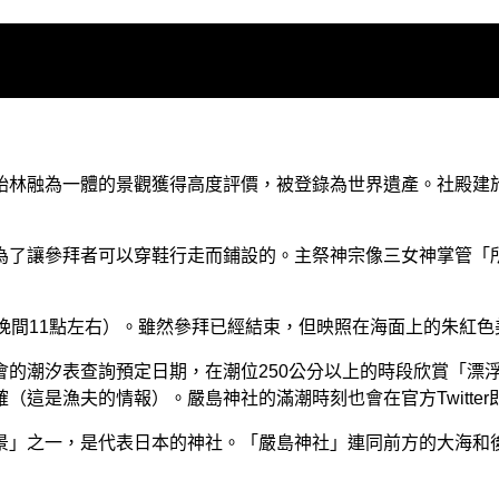
始林融為一體的景觀獲得高度評價，被登錄為世界遺產。社殿建
為了讓參拜者可以穿鞋行走而鋪設的。主祭神宗像三女神掌管「
晚間11點左右）。雖然參拜已經結束，但映照在海面上的朱紅
的潮汐表查詢預定日期，在潮位250公分以上的時段欣賞「漂浮
這是漁夫的情報）。嚴島神社的滿潮時刻也會在官方Twitte
景」之一，是代表日本的神社。「嚴島神社」連同前方的大海和