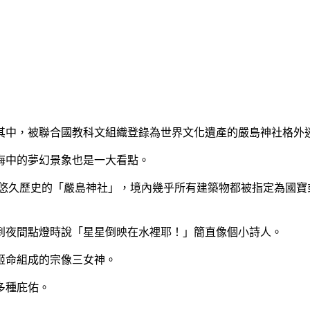
其中，被聯合國教科文組織登錄為世界文化遺產的嚴島神社格外
海中的夢幻景象也是一大看點。
年悠久歷史的「嚴島神社」，境內幾乎所有建築物都被指定為國
到夜間點燈時說「星星倒映在水裡耶！」簡直像個小詩人。
姬命組成的宗像三女神。
多種庇佑。