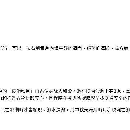
程航行，可以一次看到瀨戶內海平靜的海面、飛翔的海鷗、遠方彌
的「鏡池秋月」自古便被詠入和歌。池在境內沙灘上有3處，當
巾和換洗衣物比較安心。回程時在授與所選購學業或交通安全的
，只在退潮時才會顯現。池水清澈，其中秋天滿月時月亮映照在