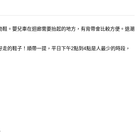
動鞋。嬰兒車在迴廊需要抬起的地方，有背帶會比較方便。退潮
走的鞋子！順帶一提，平日下午2點到4點是人最少的時段，
…