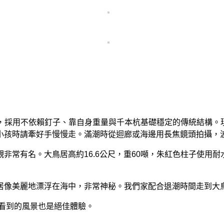
樟木，採用不依賴釘子、靠自身重量與千本杭基礎穩定的傳統結構
小孩時請牽好手慢慢走。滿潮時從迴廊或海邊用長焦鏡頭拍攝，
非常有名。大鳥居高約16.6公尺，重60噸，朱紅色柱子使用
居像美麗地漂浮在海中，非常神秘。我們家配合退潮時間走到大
看到的風景也是絕佳體驗。