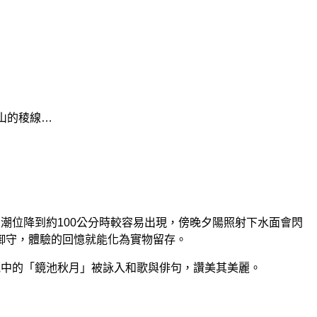
山的稜線…
潮位降到約100公分時較容易出現，傍晚夕陽照射下水面會閃
御守，體驗的回憶就能化為實物留存。
池中的「鏡池秋月」被詠入和歌與俳句，讚美其美麗。