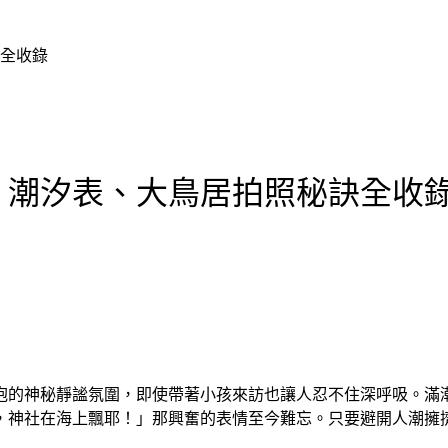
全收錄
、潮汐表、大鳥居拍照秘訣全收
抱的神秘靜謐氛圍，即使帶著小孩來訪也讓人忍不住深呼吸。滿
，神社在海上飄耶！」那興奮的表情至今難忘。只要避開人潮擁