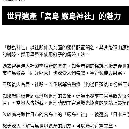
世界遺產「宮島 嚴島神社」的魅力
「嚴島神社」以社殿伸入海面的獨特配置聞名，與背後彌山原
的縫隙，採用盡量不使用釘子的傳統工法。
過去曾有進入社殿需脫鞋的歷史，如今看到的保護木板是後世
市杵島姬命（即弁財天）也深受人們崇敬，掌管藝能與財富。
日落後大鳥居、社殿、五重塔等會點燈（約從日落後30分鐘至
如果想同時看到滿潮與退潮的景象，建議出發前在宮島觀光協會
居」。當地人告訴我，退潮時間在宮島觀光協會的網站上最準確（
位於廣島縣廿日市的宮島上的「嚴島神社」，被選為「日本三
想更深入了解宮島世界遺產的朋友，可以參考這篇文章。