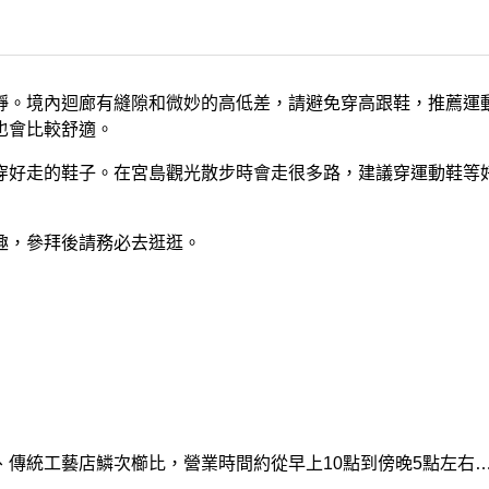
靜。境內迴廊有縫隙和微妙的高低差，請避免穿高跟鞋，推薦運
也會比較舒適。
穿好走的鞋子。在宮島觀光散步時會走很多路，建議穿運動鞋等好
趣，參拜後請務必去逛逛。
傳統工藝店鱗次櫛比，營業時間約從早上10點到傍晚5點左右