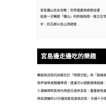
宮島彌山完全攻略｜世界遺產與絕景巡禮
這是一日暢遊「彌山」的終極指南。聳立在世
宇、巨石群以及山頂絕景…
宮島邊走邊吃的樂趣
暢遊商店街的訣竅在於「時間分配」與「路線
來杯咖啡或精釀啤酒。建議可以規劃兩條路線
人潮擁擠時善用內用座位或休息區，盡量避免邊走
再搭渡輪約10分鐘就能抵達商店街，交通十分