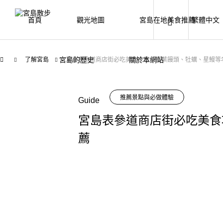
首頁
觀光地圖
宮島在地美食推薦
繁體中文
宮島的歷史
關於本網站
了解宮島
宮島表參道商店街必吃美食攻略｜楓葉饅頭、牡蠣、星鰻等
推薦景點與必做體驗
Guide
宮島表參道商店街必吃美食
薦