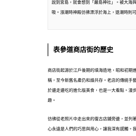
說到宮島，就會想到「嚴島神社」。被大海
吸。漲潮時神殿彷彿漂浮於海上，退潮時則
表參道商店街的歷史
商店街起源於江戶後期的填海造地，昭和初期進
稱，至今新舊名產仍和諧共存。老店的傳統手
於邊走邊吃的進化版美食，也是一大看點。漫
趣。
彷彿從老照片中走出來的復古店鋪旁邊，並列
心永遠是人們的巧思與用心，讓我深有感觸。