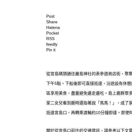
Post
Share
Hatena
Pocket
RSS
feedly
Pin it
從宮島碼頭通往嚴島神社的表參道商店街，聚集
下午5點。下船後即可直接抵達，沿途設有休
區享用美食，盡量避免邊走邊吃。島上鹿群眾
家二女兒看到鹿時還指著說「馬馬！」，成了家族
抵達宮島口，再轉乘渡輪約10分鐘即達。即使
關於從宮島口前往的交通資訊，請參考以下文章