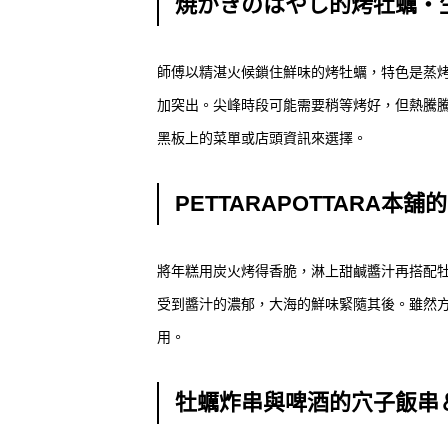
焼がきのはやし的烤牡蠣・
師傅以精湛火候鎖住鮮味的烤牡蠣，特色是蒸
加突出。尖峰時段可能需要稍等烤好，但熱騰
黑板上的菜單或店頭資訊來選擇。
PETTARAPOTTARA本舖的
將年糕用炭火烤得香脆，淋上甜鹹醬汁再搭配
受到醬汁的濃郁，大海的鮮味緊隨其後。雖然
用。
牡蠣炸串與啤酒的穴子飯串