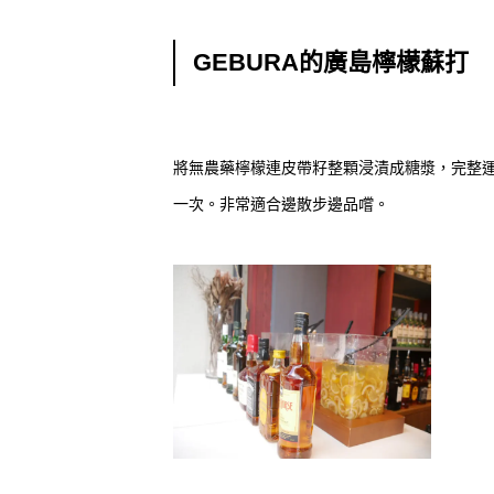
GEBURA的廣島檸檬蘇打
將無農藥檸檬連皮帶籽整顆浸漬成糖漿，完整運
一次。非常適合邊散步邊品嚐。