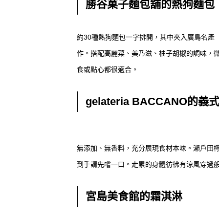
勝谷菓子麵包舖的熱狗麵包
約30種熱狗麵包一字排開，其中夾入廣島名產「
作。搭配高麗菜、美乃滋、柚子胡椒的調味，
食或點心都很適合。
gelateria BACCANO的
無添加、無香料，充分展現食材本味。瀨戶田
到手請先嚐一口。走累的身體彷彿有涼風穿過
宮島美食館的霜淇淋