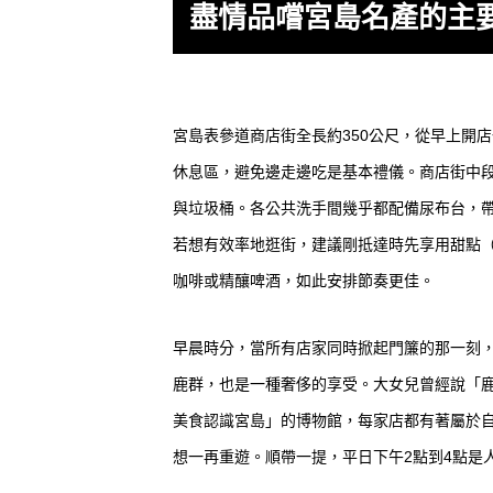
盡情品嚐宮島名產的主
宮島表參道商店街全長約350公尺，從早上開
休息區，避免邊走邊吃是基本禮儀。商店街中段
與垃圾桶。各公共洗手間幾乎都配備尿布台，
若想有效率地逛街，建議剛抵達時先享用甜點
咖啡或精釀啤酒，如此安排節奏更佳。
早晨時分，當所有店家同時掀起門簾的那一刻
鹿群，也是一種奢侈的享受。大女兒曾經說「
美食認識宮島」的博物館，每家店都有著屬於
想一再重遊。順帶一提，平日下午2點到4點是