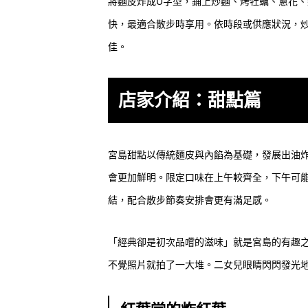
將麵皮炸成U字型，鋪上炒麵、烤牡蠣、蔥花
快，最適合散步時享用。依時段或供應狀況，
佳。
店家介紹：甜點篇
宮島甜點以傳統麵皮與內餡為基礎，發展出油
會更加鮮明。限定口味在上午較齊全，下午可
結，配合散步節奏安排會更有滿足感。
「經典卻是初次品嚐的滋味」就是宮島的有趣
不覺照片就拍了一大堆。二女兒眼睛閃閃發光