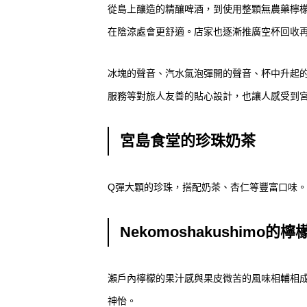
從島上釀造的精釀啤酒，到使用整顆無農藥檸
在陰涼處會更舒適。店家也逐漸推廣空杯回收
冰塊的聲音、汽水氣泡彈開的聲音、杯中升起
服務等對旅人友善的貼心設計，也讓人感受到
宮島食堂的珍珠奶茶
Q彈大顆的珍珠，搭配奶茶、杏仁等豐富口味
Nekomoshakushimo的
瀨戶內檸檬的果汁感與果皮微苦的風味相輔相
神怡。