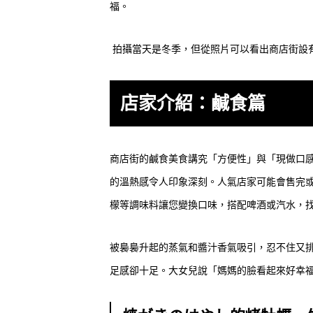
福。
拍攝當天是冬季，但從照片可以看出商店街設
店家介紹：鹹食篇
商店街的鹹食美食講究「方便性」與「現做口
的溫熱感令人印象深刻。人氣店家可能會售完
檬等調味料讓您變換口味，搭配啤酒或汽水，
被裊裊升起的蒸氣和醬汁香氣吸引，忍不住又
足感卻十足。大女兒說「媽媽的臉看起來好幸