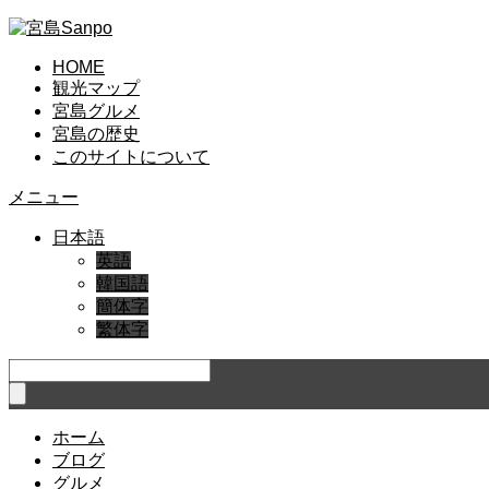
HOME
観光マップ
宮島グルメ
宮島の歴史
このサイトについて
メニュー
日本語
英語
韓国語
簡体字
繁体字
ホーム
ブログ
グルメ