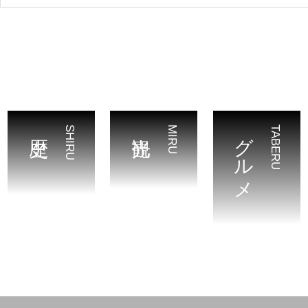
SHIRU
MIRU
グルメ
TABERU