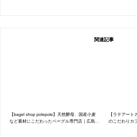
ています。小さなお子さん連れでも安
ではの楽しみ方、季節ごとのおすすめ
けしています。「また行きたくなる宮
感じてもらえたらうれしいです。
関連記事
【bagel shop polepole】天然酵母、国産小麦
【ラテアート
など素材にこだわったベーグル専門店｜広島県
のこだわりカ
東広島市
プチーノとラ