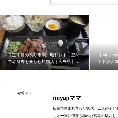
【三丁目の炙り市場】昭和レトロ空間
【suns 
で赤身肉を楽しむ焼肉店｜広島県廿日
ンドが人
市市
島県廿日
miyajiママ
広島で生まれ育った30代、二人の子ど
ちと一緒に何度も訪れた宮島の魅力を