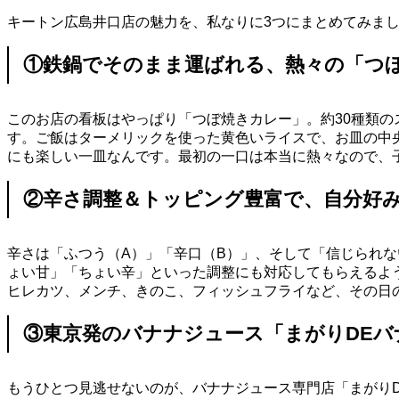
キートン広島井口店の魅力を、私なりに3つにまとめてみま
①鉄鍋でそのまま運ばれる、熱々の「つ
このお店の看板はやっぱり「つぼ焼きカレー」。約30種類
す。ご飯はターメリックを使った黄色いライスで、お皿の中
にも楽しい一皿なんです。最初の一口は本当に熱々なので、
②辛さ調整＆トッピング豊富で、自分好
辛さは「ふつう（A）」「辛口（B）」、そして「信じられ
ょい甘」「ちょい辛」といった調整にも対応してもらえるよ
ヒレカツ、メンチ、きのこ、フィッシュフライなど、その日
③東京発のバナナジュース「まがりDEバ
もうひとつ見逃せないのが、バナナジュース専門店「まがり