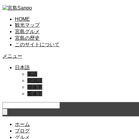
HOME
観光マップ
宮島グルメ
宮島の歴史
このサイトについて
メニュー
日本語
英語
韓国語
簡体字
繁体字
ホーム
ブログ
グルメ