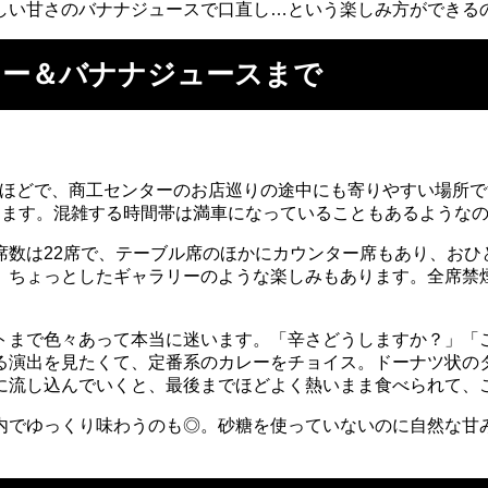
しい甘さのバナナジュースで口直し…という楽しみ方ができる
レー＆バナナジュースまで
歩8分ほどで、商工センターのお店巡りの途中にも寄りやすい場
ります。混雑する時間帯は満車になっていることもあるような
席数は22席で、テーブル席のほかにカウンター席もあり、おひ
、ちょっとしたギャラリーのような楽しみもあります。全席禁
トまで色々あって本当に迷います。「辛さどうしますか？」「
る演出を見たくて、定番系のカレーをチョイス。ドーナツ状の
に流し込んでいくと、最後までほどよく熱いまま食べられて、
内でゆっくり味わうのも◎。砂糖を使っていないのに自然な甘