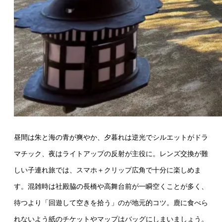
昼間は朱と海の青が爽やか、夕暮れは逆光でシルエットがドラ
マチック、夜はライトアップの反射が主役に。レンズ交換が難
しい子連れ旅では、スマホ＋クリップ広角で十分に楽しめま
す。混雑時は社殿脇の長橋や高舞台前が一瞬空くことが多く、
待つより「回遊して空きを拾う」のが地元的コツ。鹿に食べら
れないよう紙のチケットやマップはバッグにしまいましょう。