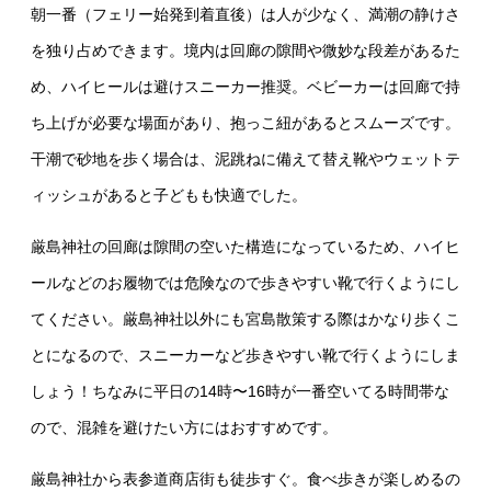
朝一番（フェリー始発到着直後）は人が少なく、満潮の静けさ
を独り占めできます。境内は回廊の隙間や微妙な段差があるた
め、ハイヒールは避けスニーカー推奨。ベビーカーは回廊で持
ち上げが必要な場面があり、抱っこ紐があるとスムーズです。
干潮で砂地を歩く場合は、泥跳ねに備えて替え靴やウェットテ
ィッシュがあると子どもも快適でした。
厳島神社の回廊は隙間の空いた構造になっているため、ハイヒ
ールなどのお履物では危険なので歩きやすい靴で行くようにし
てください。厳島神社以外にも宮島散策する際はかなり歩くこ
とになるので、スニーカーなど歩きやすい靴で行くようにしま
しょう！ちなみに平日の14時〜16時が一番空いてる時間帯な
ので、混雑を避けたい方にはおすすめです。
厳島神社から表参道商店街も徒歩すぐ。食べ歩きが楽しめるの