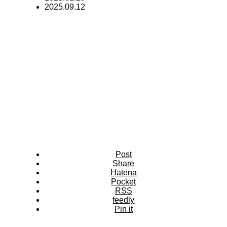
2025.09.12
Post
Share
Hatena
Pocket
RSS
feedly
Pin it