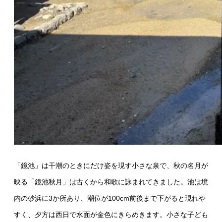
「鏡池」は干潮のときにだけ姿を現す小さな泉で、秋の名月が
映る「鏡池秋月」は古くから和歌に詠まれてきました。池は境
内の砂浜に3か所あり、潮位が100cm前後まで下がると現れや
すく、夕方は西日で水面が金色にきらめきます。小さな子ども