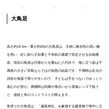
大鳥居
高さ約16.6m・重さ約60tの大鳥居は、主材に耐水性の高い楠
を用い、釘に頼らず自重と千本杭の基礎で安定させる伝統構
造。現在の鳥居は代替わりを重ねた八代目で、海に立つ姿は干
満差の大きい宮島ならではの知恵の結晶です。干潮時は足元の
貝殻や海藻で滑りやすいので、子どもは手をつないでゆっくり
進むのが安心。満潮時は回廊や海沿いから望遠レンズで狙う
と、波紋と朱のコントラストが映えます。
朱塗りの大鳥居は、「厳島神社」を象徴する建造物で海中に立