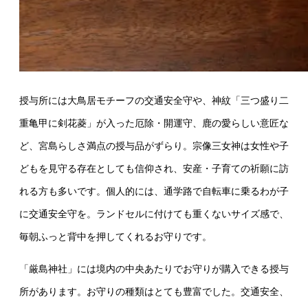
授与所には大鳥居モチーフの交通安全守や、神紋「三つ盛り二
重亀甲に剣花菱」が入った厄除・開運守、鹿の愛らしい意匠な
ど、宮島らしさ満点の授与品がずらり。宗像三女神は女性や子
どもを見守る存在としても信仰され、安産・子育ての祈願に訪
れる方も多いです。個人的には、通学路で自転車に乗るわが子
に交通安全守を。ランドセルに付けても重くないサイズ感で、
毎朝ふっと背中を押してくれるお守りです。
「厳島神社」には境内の中央あたりでお守りが購入できる授与
所があります。お守りの種類はとても豊富でした。交通安全、