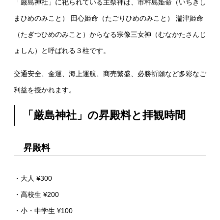
「厳島神社」に祀られている主祭神は、市杵島姫命（いちきし
まひめのみこと） 田心姫命（たごりひめのみこと） 湍津姫命
（たぎつひめのみこと）からなる宗像三女神（むなかたさんじ
ょしん）と呼ばれる３柱です。
交通安全、金運、海上運航、商売繁盛、必勝祈願など多彩なご
利益を授かれます。
「厳島神社」の昇殿料と拝観時間
昇殿料
・大人 ¥300
・高校生 ¥200
・小・中学生 ¥100