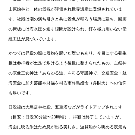
山原始林と一体の景観が評価され世界遺産に登録されていま
す。社殿は潮の満ち引きと共に景色が移ろう場所に建ち、回廊
の床板には海水圧を逃す隙間が設けられ、釘を極力用いない伝
統工法が息づいています。
かつては昇殿の際に履物を脱いだ歴史もあり、今目にする養生
板は参拝者が土足で歩けるよう後世に整えられたもの。主祭神
の宗像三女神は「あらゆる道」を司る守護神で、交通安全・航
海安全に加え芸能や財福を司る市杵島姫命（弁財天）への信仰
も厚いです。
日没後は大鳥居や社殿、五重塔などがライトアップされます
（目安：日没30分後〜23時頃）。拝観は終了していますが、
海面に映る朱はため息が出る美しさ。遊覧船から眺める夜景も