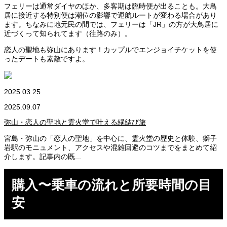
フェリーは通常ダイヤのほか、多客期は臨時便が出ることも。大鳥
居に接近する特別便は潮位の影響で運航ルートが変わる場合があり
ます。ちなみに地元民の間では、フェリーは「JR」の方が大鳥居に
近づくって知られてます（往路のみ）。
恋人の聖地も弥山にあります！カップルでエンジョイチケットを使
ったデートも素敵ですよ。
2025.03.25
2025.09.07
弥山・恋人の聖地と霊火堂で叶える縁結び旅
宮島・弥山の「恋人の聖地」を中心に、霊火堂の歴史と体験、獅子
岩駅のモニュメント、アクセスや混雑回避のコツまでをまとめて紹
介します。記事内の既...
購入〜乗車の流れと所要時間の目
安