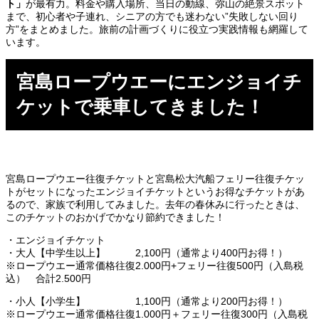
ト」
が最有力。料金や購入場所、当日の動線、弥山の絶景スポット
まで、初心者や子連れ、シニアの方でも迷わない”失敗しない回り
方”をまとめました。旅前の計画づくりに役立つ実践情報も網羅して
います。
宮島ロープウエーにエンジョイチ
ケットで乗車してきました！
宮島ロープウエー往復チケットと宮島松大汽船フェリー往復チケッ
トがセットになったエンジョイチケットというお得なチケットがあ
るので、家族で利用してみました。去年の春休みに行ったときは、
このチケットのおかげでかなり節約できました！
・エンジョイチケット
・大人【中学生以上】 2,100円（通常より400円お得！）
※ロープウエー通常価格往復2.000円+フェリー往復500円（入島税
込） 合計2.500円
・小人【小学生】 1,100円（通常より200円お得！）
※ロープウエー通常価格往復1.000円＋フェリー往復300円（入島税