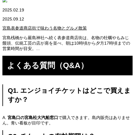
2025.02.19
2025.09.12
宮島表参道商店街で味わう名物とグルメ散策
宮島桟橋から嚴島神社へ続く表参道商店街は、名物の牡蠣やもみじ
饅頭、伝統工芸の店が肩を並べ、朝は10時頃から夕方17時頃までの
営業時間が目安。...
よくある質問（Q&A）
Q1. エンジョイチケットはどこで買えま
すか？
A.
宮島口の宮島松大汽船窓口
で購入できます。島内販売はありませ
ん。青い看板が目印です。