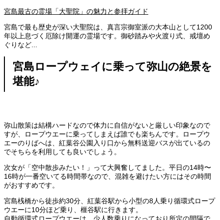
宮島最古の霊場「大聖院」の魅力と参拝ガイド
宮島で最も歴史が深い大聖院は、真言宗御室派の大本山として1200
年以上息づく厄除け開運の霊場です。御砂踏みや火渡り式、戒壇め
ぐりなど...
宮島ロープウェイに乗って弥山の絶景を
堪能♪
弥山散策は結構ハードなので体力に自信がないと厳しい印象なので
すが、ロープウエーに乗ってしまえば誰でも楽ちんです。ロープウ
エーのりばへは、紅葉谷公園入り口から無料送迎バスが出ているの
でそちらを利用しても良いでしょう。
次女が「空中散歩みたい！」って大興奮してました。平日の14時〜
16時が一番空いてる時間帯なので、混雑を避けたい方にはその時間
がおすすめです。
宮島桟橋から徒歩約30分、紅葉谷駅から小型の8人乗り循環式ロープ
ウエーに10分ほど乗り、榧谷駅に行きます。
自動循環式ロープウエーは、少人数乗りになっており所定の間隔で