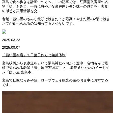
宮島で食べ歩きを計画中の方へ。この記事では、紅葉堂弐番屋の名
物「揚げもみじ」—特に爽やかな瀬戸内レモン味—の魅力を、実食
の感想と実用情報を交...
老舗・藤い屋のもみじ饅頭は焼きたてが最高！やまだ屋の2階で焼き
たてが食べられるのは知ってる人少ないです。
2025.03.23
2025.09.07
「藤い屋本店」で干菓子作りと銘菓体験
宮島桟橋から表参道を歩いて嚴島神社へ向かう途中、名物もみじ饅
頭で知られる老舗「藤い屋 宮島本店」と、海岸通り沿いのイートイ
ン「藤い屋 宮島本...
宮島で牡蠣ならみや豊！ロープウェイ観光の後のお食事におすすめ
です。