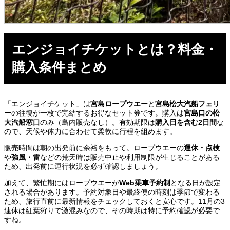
エンジョイチケットとは？料金・
購入条件まとめ
「エンジョイチケット」は
宮島ロープウエー
と
宮島松大汽船フェリ
ー
の往復が一枚で完結するお得なセット券です。購入は
宮島口の松
大汽船窓口
のみ（島内販売なし）。有効期限は
購入日を含む2日間
な
ので、天候や体力に合わせて柔軟に行程を組めます。
販売時間は朝の出発前に余裕をもって。ロープウエーの
運休・点検
や
強風・雷
などの荒天時は販売中止や利用制限が生じることがある
ため、出発前に運行状況を必ず確認しましょう。
加えて、繁忙期にはロープウエーが
Web乗車予約制
となる日が設定
される場合があります。予約対象日や最終便の時刻は季節で変わる
ため、旅行直前に最新情報をチェックしておくと安心です。11月の3
連休は紅葉狩りで激混みなので、その時期は特に予約確認が必要で
すね。