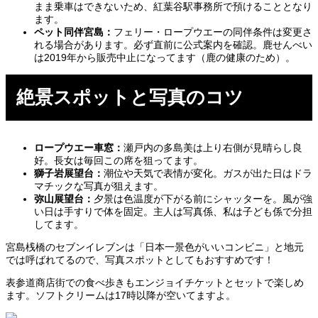
まま乗車はできないため、紅葉谷駅事務所で預けることとなり
ます。
ペット同伴宮島：
フェリー・ロープウエーの同伴条件は変更さ
れる場合があります。必ず直前に公式案内を確認。鹿せんべい
は2019年から販売中止になってます（鹿の健康のため）。
絶景スポットと写真のコツ
ロープウエー車窓：
瀬戸内の多島美は上り右側が見晴らし良
好。長女は毎回この席を狙ってます。
獅子岩展望台：
潮位や天気で表情が変化。ガスが出た日はドラ
マチックな写真が狙えます。
弥山展望台：
夕景は色温度が下がる前にシャッターを。風が強
い日は手すりで体を固定。主人は写真係、私は子ども係で分担
してます。
宮島桟橋のセブンイレブンは「日本一景色がいいコンビニ」と地元
では呼ばれてるので、写真スポットとしてもおすすめです！
表参道商店街での食べ歩きもエンジョイチケットとセットで楽しめ
ます。ソフトクリームは17時以降が空いてますよ。