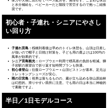
体力や天候に合わせてペース配分を。無理せず、こまめな休憩
と水分補給を。ベビーカーだと階段で苦労するので抱っこ紐推
奨です。
初心者・子連れ・シニアにやさし
い回り方
子連れ宮島：
桟橋到着後は早めのトイレ休憩を。山頂は日差し
が強いので帽子と日焼け対策を。子ども用の鹿よけは100均の
風車が効果的です。
シニア宮島観光：
ロープウエー利用で標高差の負担を軽減。獅
子岩駅の展望台で折り返す短時間プランも快適。
初心者登山：
往復ロープウエー＋山頂ピストンが基本。足元は
トレッキングシューズが安心。
雨の日宮島：
視界は落ちるものの、霧が立ち込める弥山原始林
は幻想的。滑りやすい箇所に注意。でも雨の日は本当に神秘的
で素敵ですよ。
半日／1日モデルコース