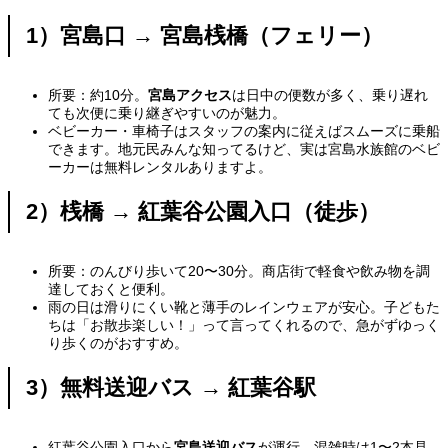
1）宮島口 → 宮島桟橋（フェリー）
所要：約10分。
宮島アクセス
は日中の便数が多く、乗り遅れ
ても次便に乗り継ぎやすいのが魅力。
ベビーカー・車椅子はスタッフの案内に従えばスムーズに乗船
できます。地元民みんな知ってるけど、実は宮島水族館のベビ
ーカーは無料レンタルありますよ。
2）桟橋 → 紅葉谷公園入口（徒歩）
所要：のんびり歩いて20〜30分。商店街で軽食や飲み物を調
達しておくと便利。
雨の日は滑りにくい靴と薄手のレインウェアが安心。子どもた
ちは「お散歩楽しい！」って言ってくれるので、急がずゆっく
り歩くのがおすすめ。
3）無料送迎バス → 紅葉谷駅
紅葉谷公園入口から
宮島送迎バス
が運行。混雑時は1〜2本見