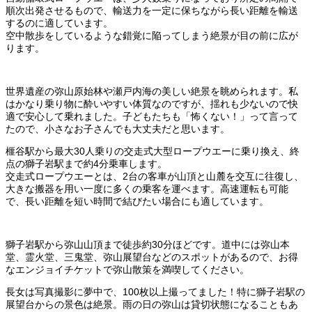
順次出発させるもので、輸送力を一定に保ちながら長い距離を輸送
するのに適しています。
空中散歩をしているような錯覚に陥ってしまう絶景が目の前に広が
ります。
世界遺産の弥山原始林や瀬戸内海の美しい絶景を眺められます。私
はかなり乗り物に酔いやすい体質なのですが、揺れも少ないので快
適で安心して乗れました。子どもたちも「怖くない！」って言って
たので、小さなお子さんでも大丈夫だと思います。
榧谷駅から最大30人乗りの交走式大型ロープウエーに乗り換え、終
点の獅子岩駅まで約4分乗車します。
交走式ロープウエーとは、2台の客車が山頂と山麓を交互に往復し、
大きな搬器を用い一度に多くの乗客を運べます。高速運転も可能
で、長い距離を短い時間で結びたい場合にも適しています。
獅子岩駅から弥山山頂まで徒歩約30分ほどです。道中には弥山本
堂、霊火堂、三鬼堂、弥山展望台などのスポットがあるので、お得
なエンジョイチケットで弥山散策を満喫してください。
長女は写真撮影に夢中で、100枚以上撮ってました！特に獅子岩駅の
展望台からの景色は絶景。雨の日の弥山は貸切状態になることもあ