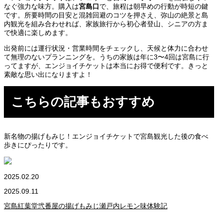
なぐ強力な味方。購入は
宮島口
で、旅程は朝早めの行動が時短の鍵
です。所要時間の目安と混雑回避のコツを押さえ、弥山の絶景と島
内観光を組み合わせれば、家族旅行から初心者登山、シニアの方ま
で快適に楽しめます。
出発前には運行状況・営業時間をチェックし、天候と体力に合わせ
て無理のないプランニングを。うちの家族は年に3〜4回は宮島に行
ってますが、エンジョイチケットは本当にお得で便利です。きっと
素敵な思い出になりますよ！
こちらの記事もおすすめ
新名物の揚げもみじ！エンジョイチケットで宮島観光した後の食べ
歩きにぴったりです。
2025.02.20
2025.09.11
宮島紅葉堂弐番屋の揚げもみじ瀬戸内レモン味体験記