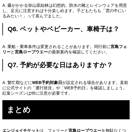
A. 霧がかかる弥山原始林は幻想的。防水の靴とレインウェアを用意
し、足元に注意すれば十分楽しめます。子どもたちも「雲の中にい
るみたい！」って喜んでました。
Q6. ペットやベビーカー、車椅子は？
A. 乗船・乗車条件は変更されることがあります。同行前に
宮島フェ
リー
と
宮島ロープウエー
の最新案内を確認してください。
Q7. 予約が必要な日はありますか？
A. 繁忙期などに
WEB予約対象日
が設定される場合があります。直前
に公式サイトの「運行状況」や「WEB予約日」を確認しましょう。
紅葉シーズンは特に注意が必要です。
まとめ
エンジョイチケット
は、フェリーと
宮島ロープウエー
を無駄なくつ