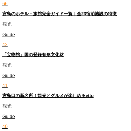
66
宮島のホテル・旅館完全ガイド一覧｜全23宿泊施設の特徴
観光
Guide
42
「宝物館」国の登録有形文化財
観光
Guide
41
宮島口の新名所！観光とグルメが楽しめるetto
観光
Guide
40