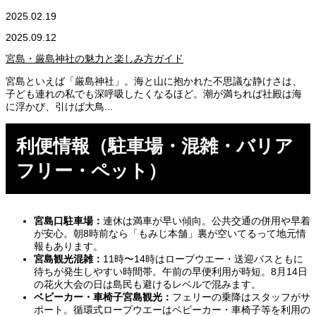
2025.02.19
2025.09.12
宮島・厳島神社の魅力と楽しみ方ガイド
宮島といえば「厳島神社」。海と山に抱かれた不思議な静けさは、
子ども連れの私でも深呼吸したくなるほど。潮が満ちれば社殿は海
に浮かび、引けば大鳥...
利便情報（駐車場・混雑・バリア
フリー・ペット）
宮島口駐車場：
連休は満車が早い傾向。公共交通の併用や早着
が安心。朝8時前なら「もみじ本舗」裏が空いてるって地元情
報もあります。
宮島観光混雑：
11時〜14時はロープウエー・送迎バスともに
待ちが発生しやすい時間帯。午前の早便利用が時短。8月14日
の花火大会の日は島民も避けるレベルで混みます。
ベビーカー・車椅子宮島観光：
フェリーの乗降はスタッフがサ
ポート。循環式ロープウエーはベビーカー・車椅子等を利用の