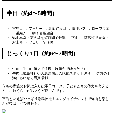
半日（約4〜5時間）
宮島口 → フェリー → 紅葉谷入口 → 送迎バス → ロープウエ
ー乗継ぎ → 獅子岩展望台
弥山本堂・霊火堂を短時間で拝観 → 下山 → 商店街で昼食・
お土産 → フェリーで帰路
じっくり1日（約6〜7時間）
午前に弥山山頂まで往復（展望台でゆったり）
午後は厳島神社や大鳥居周辺の絶景スポット巡り → 夕方の干
満にあわせて写真撮影
うちの家族のお気に入りは半日コース。子どもたちの体力を考える
と、これくらいがちょうど良いんです。
宮島といえばやっぱり厳島神社！エンジョイチケットで弥山も楽し
んだ後は、ぜひ参拝も。