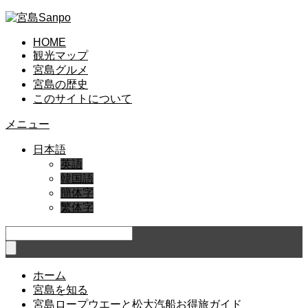
HOME
観光マップ
宮島グルメ
宮島の歴史
このサイトについて
メニュー
日本語
英語
韓国語
簡体字
繁体字
ホーム
宮島を知る
宮島ロープウエーと松大汽船お得旅ガイド