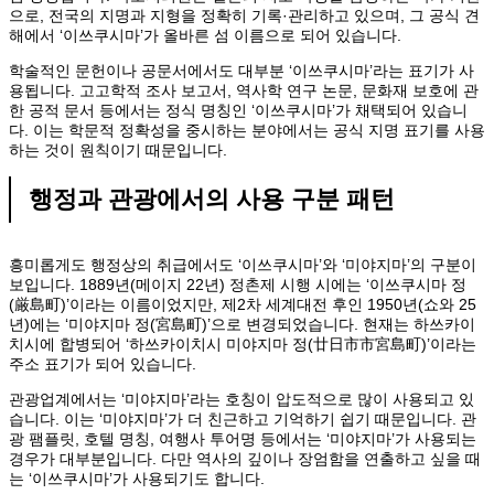
으로, 전국의 지명과 지형을 정확히 기록·관리하고 있으며, 그 공식 견
해에서 ‘이쓰쿠시마’가 올바른 섬 이름으로 되어 있습니다.
학술적인 문헌이나 공문서에서도 대부분 ‘이쓰쿠시마’라는 표기가 사
용됩니다. 고고학적 조사 보고서, 역사학 연구 논문, 문화재 보호에 관
한 공적 문서 등에서는 정식 명칭인 ‘이쓰쿠시마’가 채택되어 있습니
다. 이는 학문적 정확성을 중시하는 분야에서는 공식 지명 표기를 사용
하는 것이 원칙이기 때문입니다.
행정과 관광에서의 사용 구분 패턴
흥미롭게도 행정상의 취급에서도 ‘이쓰쿠시마’와 ‘미야지마’의 구분이
보입니다. 1889년(메이지 22년) 정촌제 시행 시에는 ‘이쓰쿠시마 정
(厳島町)’이라는 이름이었지만, 제2차 세계대전 후인 1950년(쇼와 25
년)에는 ‘미야지마 정(宮島町)’으로 변경되었습니다. 현재는 하쓰카이
치시에 합병되어 ‘하쓰카이치시 미야지마 정(廿日市市宮島町)’이라는
주소 표기가 되어 있습니다.
관광업계에서는 ‘미야지마’라는 호칭이 압도적으로 많이 사용되고 있
습니다. 이는 ‘미야지마’가 더 친근하고 기억하기 쉽기 때문입니다. 관
광 팸플릿, 호텔 명칭, 여행사 투어명 등에서는 ‘미야지마’가 사용되는
경우가 대부분입니다. 다만 역사의 깊이나 장엄함을 연출하고 싶을 때
는 ‘이쓰쿠시마’가 사용되기도 합니다.