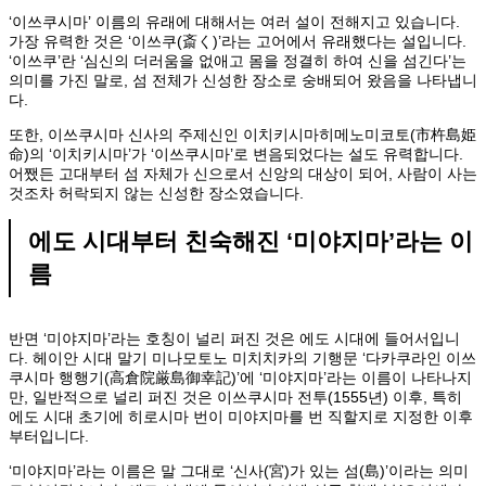
‘이쓰쿠시마’ 이름의 유래에 대해서는 여러 설이 전해지고 있습니다.
가장 유력한 것은 ‘이쓰쿠(斎く)’라는 고어에서 유래했다는 설입니다.
‘이쓰쿠’란 ‘심신의 더러움을 없애고 몸을 정결히 하여 신을 섬긴다’는
의미를 가진 말로, 섬 전체가 신성한 장소로 숭배되어 왔음을 나타냅니
다.
또한, 이쓰쿠시마 신사의 주제신인 이치키시마히메노미코토(市杵島姫
命)의 ‘이치키시마’가 ‘이쓰쿠시마’로 변음되었다는 설도 유력합니다.
어쨌든 고대부터 섬 자체가 신으로서 신앙의 대상이 되어, 사람이 사는
것조차 허락되지 않는 신성한 장소였습니다.
에도 시대부터 친숙해진 ‘미야지마’라는 이
름
반면 ‘미야지마’라는 호칭이 널리 퍼진 것은 에도 시대에 들어서입니
다. 헤이안 시대 말기 미나모토노 미치치카의 기행문 ‘다카쿠라인 이쓰
쿠시마 행행기(高倉院厳島御幸記)’에 ‘미야지마’라는 이름이 나타나지
만, 일반적으로 널리 퍼진 것은 이쓰쿠시마 전투(1555년) 이후, 특히
에도 시대 초기에 히로시마 번이 미야지마를 번 직할지로 지정한 이후
부터입니다.
‘미야지마’라는 이름은 말 그대로 ‘신사(宮)가 있는 섬(島)’이라는 의미