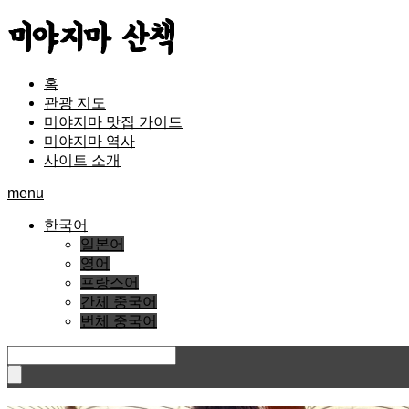
홈
관광 지도
미야지마 맛집 가이드
미야지마 역사
사이트 소개
menu
한국어
일본어
영어
프랑스어
간체 중국어
번체 중국어